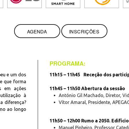
AGENDA
INSCRIÇÕES
PROGRAMA:
peu e um dos
11h15 – 11h45 Receção dos particip
De que forma
as em ações
11h45 – 11h50 Abertura da sessão
utilização à
António Gil Machado, Diretor, Vid
a diferença?
Vítor Amaral, Presidente, APEGA
ono ao longo
11h50 – 12h00 Rumo a 2050. Edifíc
Manuel Pinheiro, Professor Catedr