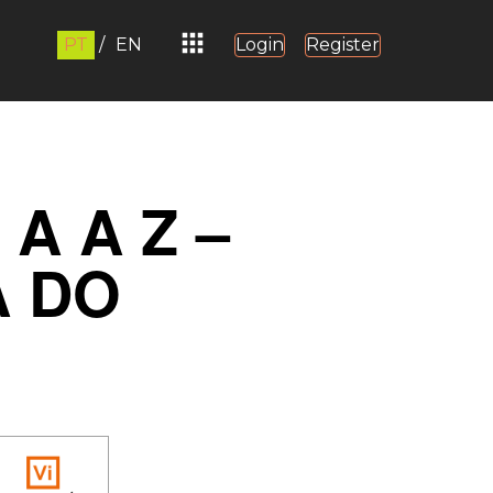
PT
/
EN
Login
Register
A A Z –
A DO